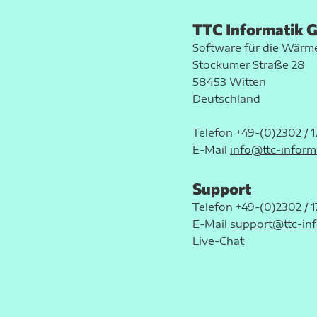
TTC Informatik
Software für die Wär
Stockumer Straße 28
58453 Witten
Deutschland
Telefon
+49-(0)2302 / 1
E-Mail
info@ttc-inform
Zustimmung
Support
Telefon
+49-(0)2302 / 1
Diese Webseite verwendet 
E-Mail
support@ttc-inf
Wir verwenden Cookies, um I
Live-Chat
und die Zugriffe auf unsere 
Website an unsere Partner fü
möglicherweise mit weiteren
der Dienste gesammelt habe