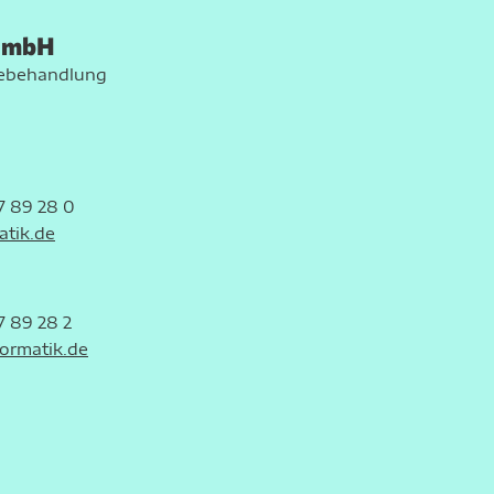
 GmbH
mebehandlung
7 89 28 0
atik.de
Details
7 89 28 2
Cookies
ormatik.de
nhalte und Anzeigen zu personalisieren, Funktionen für soziale
Website zu analysieren. Außerdem geben wir Informationen zu I
r soziale Medien, Werbung und Analysen weiter. Unsere Partner
 Daten zusammen, die Sie ihnen bereitgestellt haben oder die s
n.