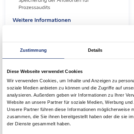
Speicherung der Antworten für
Prozessaudits
Weitere Informationen
Lagerverwaltung
Zustimmung
Details
Visuelle und übersichtliche Abbildung des
Diese Webseite verwendet Cookies
Lagers und Verwaltung der Warenbestände,
Leerverpackungen und Aufträge
Wir verwenden Cookies, um Inhalte und Anzeigen zu personal
soziale Medien anbieten zu können und die Zugriffe auf uns
Abfragen über Lagerort von
analysieren. Außerdem geben wir Informationen zu Ihrer Ve
Auftragspositionen inkl. Regalfach und
Website an unsere Partner für soziale Medien, Werbung und 
Auftrags-ID
Unsere Partner führen diese Informationen möglicherweise m
Lagerinformationen in verschiedenen
zusammen, die Sie ihnen bereitgestellt haben oder die sie 
anderen Modulen aufrufbar
der Dienste gesammelt haben.
Grafische Darstellung der Lagerbereiche